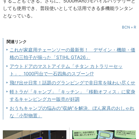
することもできる。さらに、5000mAhのモバイルバッテリーと
しても使用でき、普段使いとしても活用できる多機能ランタン
となっている。
BCN＋R
関連リンク
これが家庭用チェーンソーの最新形！ デザイン・機能・価
格の三拍子が揃った「STIHL GTA26」
アウトドアのマストアイテム「チタン カトラリーセッ
ト」、1000円台で一石四鳥のスプーン!?
飛び出せ日常！話題のグランピングで非日常を味わい尽くせ
軽トラが「キャンプ」「キッチン」「移動オフィス」に変身
するキャンピングカー販売が好調
おうちキャンプの悩みの“収納”を解決、ぼん家具のおしゃれ
な「小型物置」