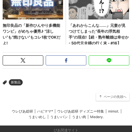
新製品
>
ページの先頭へ
ウレぴあ総研
|
ハピママ*
|
ウレぴあ総研 ディズニー特集
|
mimot.
|
うまいめし
|
うまいパン
|
うまい肉
|
Medery.
ぴあ関連サイト