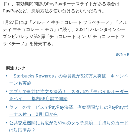
ド）、有効期間間際のPayPayボーナスライトがある場合は
PayPayなど、決済方法を使い分けるといいだろう。
1月27日には「メルティ 生チョコレート フラペチーノ」「メル
ティ 生チョコレート モカ」に続く、2021年バレンタインシー
ズンビバレッジ第2弾「チョコレート オン ザ チョコレート フ
ラペチーノ」を発売する。
BCN＋R
関連リンク
「Starbucks Rewards」の会員数が620万人突破、キャンペ
ーンも実施
アプリで事前に注文＆決済！ スタバの「モバイルオーダー
＆ペイ」、都内56店舗で開始
ヤフーのサービスでPayPay決済、有効期限なしのPayPayボ
ーナス付与 2月1日から
公共交通機関にも広がるVisaのタッチ決済 手持ちのカード
は対応済み？