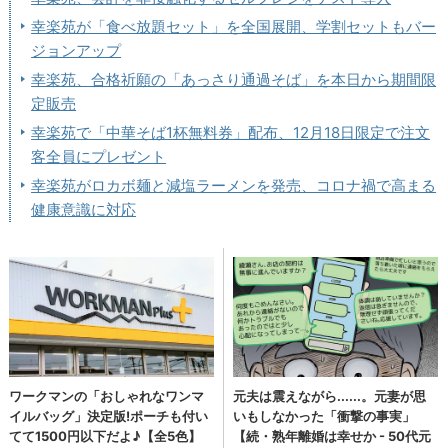
幸楽苑が「食べ放題セット」を全国展開、学割セットもバー
ジョンアップ
幸楽苑、合格祈願の「あっさり通過そば」を本日から期間限
定販売
幸楽苑で「中華そば1杯無料券」配布、12月18日限定で注文
客全員にプレゼント
幸楽苑がロカボ麺と減塩ラーメンを発売、コロナ禍で高まる
健康意識に対応