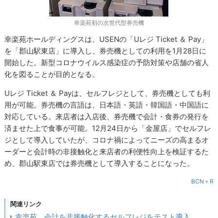
幸楽苑初の次世代型券売機
幸楽苑ホールディングスは、USENの「Uレジ Ticket ＆ Pay」
を「郡山駅東店」に導入し、券売機としての利用を1月28日に
開始した。新型コロナウイルス感染症の予防対策や店舗の省人
化を図ることが目的となる。
Uレジ Ticket ＆ Payは、セルフレジとして、券売機としても利
用が可能。券売機の言語は、日本語・英語・韓国語・中国語に
対応している。来店者は入店後、券売機で会計・食券の発行を
済ませた上で食事が可能。12月24日から「金屋店」でセルフレ
ジとして導入していたが、コロナ禍によってニーズの高まるオ
ーダーと会計時の非接触化と来店者の利便性向上を検証するた
め、郡山駅東店では券売機として導入することになった。
BCN＋R
関連リンク
幸楽苑、会計を非接触化するセルフレジをテスト導入