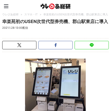
ウレぴあ総研（うれぴあ）
ウレぴあ総研
>
スマホ・IT
>
幸楽苑初のUSEN次世代型券売機、郡山駅東店に導入
幸楽苑初のUSEN次世代型券売機、郡山駅東店に導入
2021.1.28 13:00配信