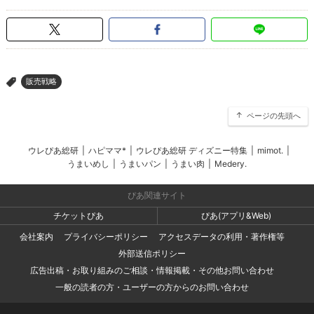
販売戦略
>
ページの先頭へ
ウレぴあ総研
|
ハピママ*
|
ウレぴあ総研 ディズニー特集
|
mimot.
|
うまいめし
|
うまいパン
|
うまい肉
|
Medery.
ぴあ関連サイト
チケットぴあ
ぴあ(アプリ&Web)
会社案内
プライバシーポリシー
アクセスデータの利用・著作権等
外部送信ポリシー
広告出稿・お取り組みのご相談・情報掲載・その他お問い合わせ
一般の読者の方・ユーザーの方からのお問い合わせ