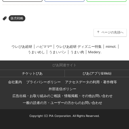
販売戦略
>
ページの先頭へ
ウレぴあ総研
|
ハピママ*
|
ウレぴあ総研 ディズニー特集
|
mimot.
|
うまいめし
|
うまいパン
|
うまい肉
|
Medery.
ぴあ関連サイト
チケットぴあ
ぴあ(アプリ&Web)
会社案内
プライバシーポリシー
アクセスデータの利用・著作権等
外部送信ポリシー
広告出稿・お取り組みのご相談・情報掲載・その他お問い合わせ
一般の読者の方・ユーザーの方からのお問い合わせ
Copyright (C) PIA Corporation. All Rights Reserved.