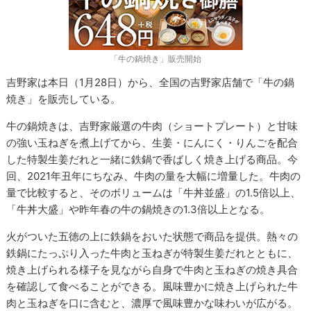
「牛の鍋焼き」販売開始
吉野家は本日（1月28日）から、全国の吉野家店舗で「牛の鍋
焼き」を販売している。
牛の鍋焼きは、吉野家厳選の牛肉（ショートプレート）と甘味
の強い玉ねぎを煮上げてから、生姜・にんにく・りんごを配合
した特製生姜だれと一緒に鉄鍋で香ばしく焼き上げる商品。今
回、2021年丑年にちなみ、牛肉の量を大幅に増量した。牛肉の
量で比較すると、そのボリュームは「牛丼並盛」の1.5倍以上、
「牛丼大盛」や昨年春の牛の鍋焼きの1.3倍以上となる。
火がついた五徳の上に鉄鍋をおいた状態で商品を提供。熱々の
鉄鍋にたっぷり入った牛肉と玉ねぎが特製生姜だれとともに、
焼き上げられる様子を見ながら自身で牛肉と玉ねぎの焼き具合
を確認して食べることができる。風味豊かに焼き上げられた牛
肉と玉ねぎを口に含むと、濃厚で風味豊かな味わいが広がる。