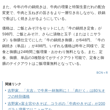
また、今年の牛の鍋焼きは、牛肉の増量と特製生姜だれの配合
変更で、牛肉と玉ねぎの旨さをより一層引き出しながら、鉄鍋
で香ばしく焼き上がるようにしている。
価格は、ご飯とみそ汁をセットにした「牛の鍋焼き定食」が
598円、ご飯とみそ汁、さらに漬物と玉子（またはミニサラ
ダ）を御膳仕立てにした「牛の鍋焼き御膳」が648円、「牛の
鍋焼き（単品）」が498円。いずれも価格は昨年と同様で、定
食と御膳は24時間ご飯増量・おかわり無料となる。また、定
食、御膳、単品の3種類全てがテイクアウト可能で、定食と御
膳のテイクアウトはご飯増量無料となっている。
BCN＋R
関連リンク
吉野家、「大吉」で牛丼一杯無料に！ 「肉だく」は80％オ
フの特別価格
吉野家×富士宮やきそば、コラボの「牛肉やきそば」が200
グラム増量でリニューアル