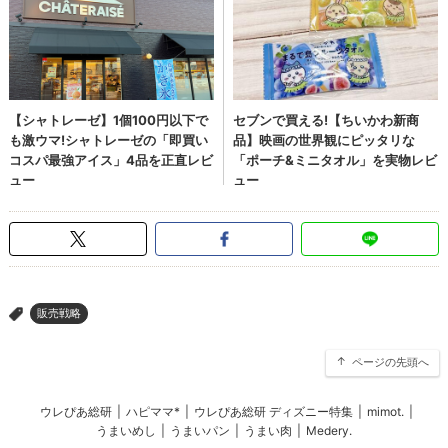
販売戦略
>
ページの先頭へ
ウレぴあ総研
|
ハピママ*
|
ウレぴあ総研 ディズニー特集
|
mimot.
|
うまいめし
|
うまいパン
|
うまい肉
|
Medery.