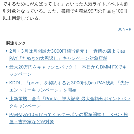
でするためにがんばってます」といった人気ライトノベルも割
引対象となっている。また、書籍でも税込99円の作品を100冊
以上用意している。
BCN＋R
関連リンク
2月・3月は月間最大3000円相当還元！ 近所の店よりau
PAY「たぬきの大恩返し」キャンペーン対象店舗
最大20万円をキャッシュバック！ 本日からDMM FXでキ
ャンペーン
KDDI、「povo」を契約すると3000円のau PAY残高 「先行
エントリーキャンペーン」を開始
上新電機、全店「Ponta」導入記念 最大全額分ポイントバッ
クキャンペーン
PayPayが10％戻ってくるクーポンの配布開始！ KFC・松
屋・吉野家などが対象