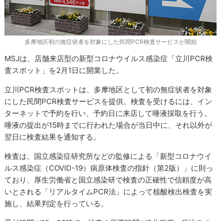
多摩地区初の無症状者を対象にした民間PCR検査サービスが開始
MSJは、店舗来店型の新型コロナウイルス感染症「立川PCR検
査スポット」を2月1日に開業した。
立川PCR検査スポットは、多摩地区として初の無症状者を対象
にした民間PCR検査サービスを提供。検査を受けるには、イン
ターネットで予約を行い、予約日に来店して唾液採取を行う。
唾液の提出が15時までに行われた場合が当日中に、それ以外が
翌日に検査結果を通知する。
検査は、国立感染症研究所などの監修による「新型コロナウイ
ルス感染症（COVID-19）病原体検査の指針（第2版）」に則っ
ており、厚生労働省と国立感染研で検査の正確性で信頼度が高
いとされる「リアルタイムPCR法」によって核酸検出検査を実
施し、結果判定を行っている。