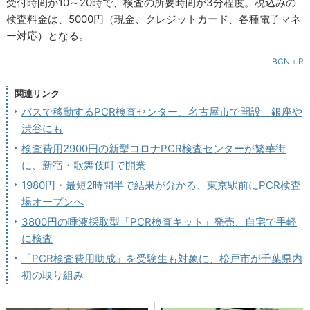
受付時間が10～20時で、検査の所要時間が3分程度。税込みの
検査料金は、5000円（現金、クレジットカード、各種電子マネ
ー対応）となる。
BCN＋R
関連リンク
バスで移動するPCR検査センター、名古屋市で開設 銀座や
渋谷にも
検査費用2900円の新型コロナPCR検査センターが繁華街
に、新宿・歌舞伎町で開業
1980円・最短2時間半で結果が分かる、東京駅前にPCR検査
場オープンへ
3800円の唾液採取型「PCR検査キット」発売、自宅で手軽
に検査
「PCR検査費用助成」を受験生も対象に、松戸市が千葉県内
初の取り組み