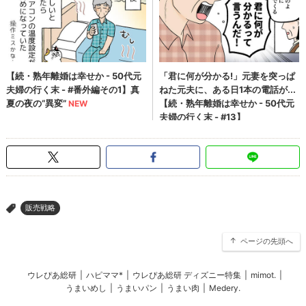
販売戦略
>
ページの先頭へ
ウレぴあ総研
|
ハピママ*
|
ウレぴあ総研 ディズニー特集
|
mimot.
|
うまいめし
|
うまいパン
|
うまい肉
|
Medery.