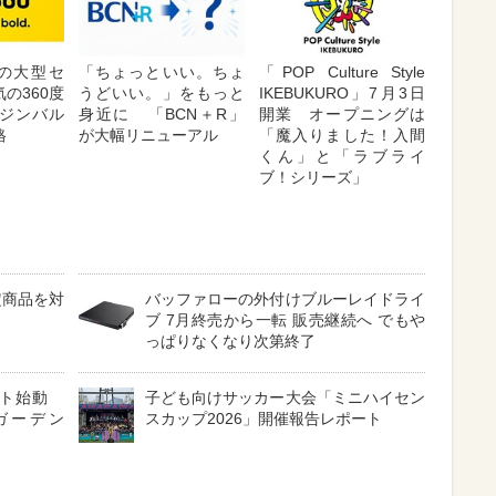
が夏の大型セ
「ちょっといい。ちょ
「POP Culture Style
の360度
うどいい。」をもっと
IKEBUKURO」7月3日
ジンバル
身近に 「BCN＋R」
開業 オープニングは
格
が大幅リニューアル
「魔入りました！入間
くん」と「ラブライ
ブ！シリーズ」
定商品を対
バッファローの外付けブルーレイドライ
ブ 7月終売から一転 販売継続へ でもや
っぱりなくなり次第終了
クト始動
子ども向けサッカー大会「ミニハイセン
ガーデン
スカップ2026」開催報告レポート