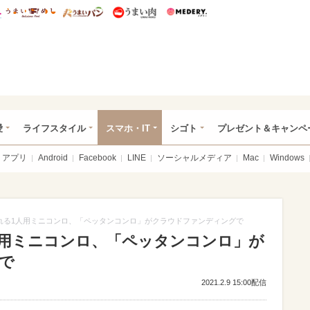
総研 ディズニー特集
mimot.
うまいめし
うまいパン
うまい肉
Medery.
ぴあ総研（うれぴあ）
愛
ライフスタイル
スマホ・IT
シゴト
プレゼント＆キャンペ
アプリ
Android
Facebook
LINE
ソーシャルメディア
Mac
Windows
れる1人用ミニコンロ、「ペッタンコンロ」がクラウドファンディングで
人用ミニコンロ、「ペッタンコンロ」が
で
2021.2.9 15:00配信