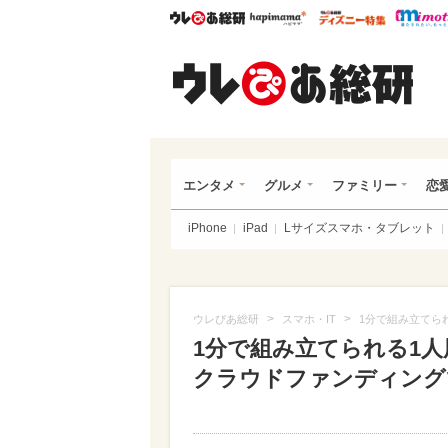
ウレぴあ総研
ハピママ*
ウレぴあ
ウレ
エンタメ
グルメ
ファミリー
恋
iPhone
iPad
Lサイズスマホ・タブレット
>
>
ウレぴあ総研
スマホ・IT
1分で組み立てら
1分で組み立てられる1
クラウドファンディング