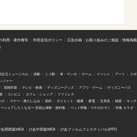
の利用・著作権等
外部送信ポリシー
広告出稿・お取り組みのご相談・情報掲載
せ
.5次元ミュージカル
演劇
ニコ動
本・マンガ
ゲーム
イベント
アート
スポ
レジャー
混雑対策
テレビ・映画
ディズニーグッズ
アプリ・ゲーム
ディズニーパス
酒
コンビニ
カフェ・ショップ
ファミレス
かけ
マナー・身だしなみ
節約
ダイエット・健康
家電
文房具
雑貨
キッチ
〜シェアしたくなる〜 至福な体験・旅特集
ペット特集：ウチのかぞく
特集 カラダ
ぴあ関⻄版WEB
ぴあ中部版WEB
ぴあフィルムフェスティバル(PFF)