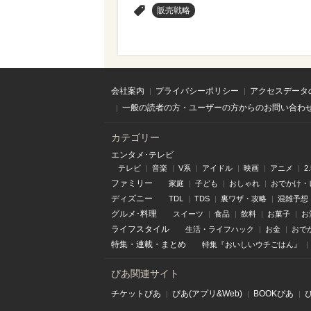
>
販売戦略
会社案内
プライバシーポリシー
アクセスデータ
一般の読者の方・ユーザーの方からのお問い合わ
カテゴリー
エンタメ･テレビ
テレビ
音楽
V系
アイドル
映画
アニメ
2
ファミリー
家庭
子ども
おしゃれ
おでかけ・
ディズニー
TDL
TDS
裏ワザ・攻略
混雑予想
グルメ･料理
スイーツ
食品
飲料
お菓子
お
ライフスタイル
生活・ライフハック
お金
おで
特集
・
連載
・
まとめ
特集『おいしいウチごはん』
ぴあ関連サイト
チケットぴあ
ぴあ(アプリ&Web)
BOOKぴあ