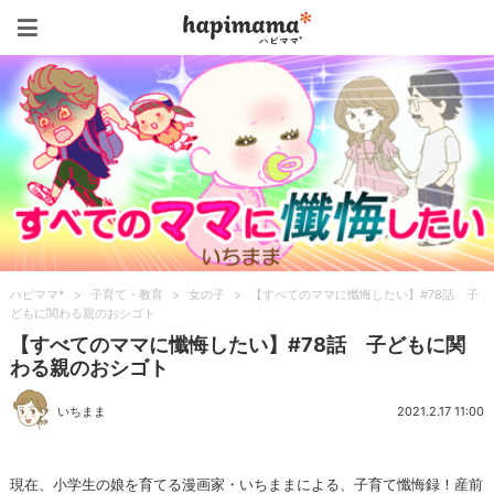
ハピママ*
ハピママ*
>
子育て・教育
>
女の子
>
【すべてのママに懺悔したい】#78話 子
どもに関わる親のおシゴト
【すべてのママに懺悔したい】#78話 子どもに関
わる親のおシゴト
いちまま
2021.2.17 11:00
現在、小学生の娘を育てる漫画家・いちままによる、子育て懺悔録！産前