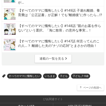
が…
【すべてのママに懺悔したい】#149話 子連れ離婚、養
育費は「公正証書」が正解！でも“離婚後”に作ったら…!?
【すべてのママに懺悔したい】#148話 “親のお墓を作ら
ない”という選択。「海に散骨」の意外な事実…！
【すべてのママに懺悔したい】#147話 何言ってんのこ
の人…？ 離婚した夫の”ナゾの応対”とまさかの理由！
連載の一覧を見る
すべてのママに懺悔したい
いちまま
子ども
子ども_7-9歳
>
ページの先頭へ
ぴあ関連サイト
チケットぴあ
ぴあ(アプリ&Web)