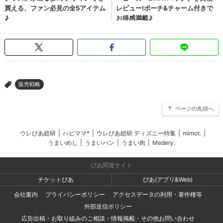
販売戦略
>
ページの先頭へ
ウレぴあ総研
|
ハピママ*
|
ウレぴあ総研 ディズニー特集
|
mimot.
|
うまいめし
|
うまいパン
|
うまい肉
|
Medery.
ぴあ関連サイト
チケットぴあ
ぴあ(アプリ&Web)
会社案内
プライバシーポリシー
アクセスデータの利用・著作権等
外部送信ポリシー
広告出稿・お取り組みのご相談・情報掲載・その他お問い合わせ