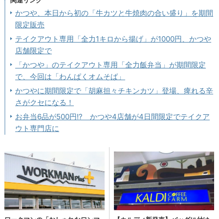
関連リンク
かつや、本日から初の「牛カツと牛焼肉の合い盛り」を期間
限定販売
テイクアウト専用「全力1キロから揚げ」が1000円、かつや
店舗限定で
「かつや」のテイクアウト専用「全力飯弁当」が期間限定
で、今回は「わんぱくオムそば」
かつやに期間限定で「胡麻担々チキンカツ」登場、痺れる辛
さがクセになる！
お弁当6品が500円!? かつや4店舗が4日間限定でテイクア
ウト専門店に