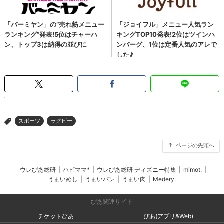
スポーツ
ラグビー
>
ページの先頭へ
ウレぴあ総研
|
ハピママ*
|
ウレぴあ総研 ディズニー特集
|
mimot.
|
うまいめし
|
うまいパン
|
うまい肉
|
Medery.
ぴあ関連サイト
チケットぴあ
ぴあ(アプリ&Web)