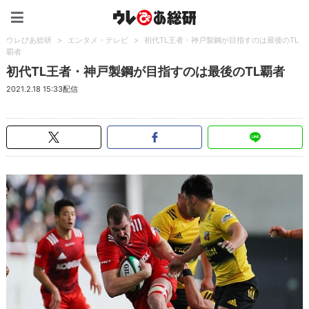
ウレぴあ総研（うれぴあ）
ウレぴあ総研
>
エンタメ・テレビ
>
初代TL王者・神戸製鋼が目指すのは最後のTL
覇者
初代TL王者・神戸製鋼が目指すのは最後のTL覇者
2021.2.18 15:33配信