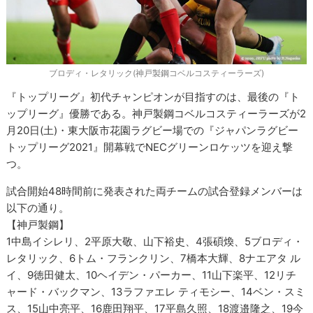
ブロディ・レタリック(神戸製鋼コベルコスティーラーズ)
『トップリーグ』初代チャンピオンが目指すのは、最後の『ト
ップリーグ』優勝である。神戸製鋼コベルコスティーラーズが2
月20日(土)・東大阪市花園ラグビー場での『ジャパンラグビー
トップリーグ2021』開幕戦でNECグリーンロケッツを迎え撃
つ。
試合開始48時間前に発表された両チームの試合登録メンバーは
以下の通り。
【神戸製鋼】
1中島イシレリ、2平原大敬、山下裕史、4張碩煥、5ブロディ・
レタリック、6トム・フランクリン、7橋本大輝、8ナエアタ ル
イ、9徳田健太、10ヘイデン・パーカー、11山下楽平、12リチ
ャード・バックマン、13ラファエレ ティモシー、14ベン・スミ
ス、15山中亮平、16鹿田翔平、17平島久照、18渡邉隆之、19今