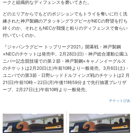
ークと組織的なディフェンスを磨いてきた。
どのエリアからでもどのポジションでもトライを奪いに行く洗
練された神戸製鋼のアタッキングラグビーがNECの野望を打ち
砕くのか、それともNECが我慢と粘りのディフェンスで食らい
付いていくのか。
『ジャパンラグビー トップリーグ2021』開幕戦・神戸製鋼
×NECのチケットは発売中。2月28日(日)・神戸総合運動公園ユ
ニバー記念競技場での第２節・神戸製鋼×キャノンイーグルス
のチケットは2月20日(土)午前10時より一般発売。3月6日(土)・
ユニバでの第3節・日野レッドドルフィンズ戦のチケットは2 月
21(日)午前10時～22日(月)午後11時59分まで先行抽選プレリザ
ーブ、2月27日(土)午前10時より一般発売。
チケットぴあ