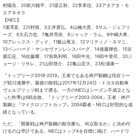
村陽良、20前川鐘平、21梁正秋、22李承信、23アタアタ・モ
エアキオラ
【NEC】
1瀧澤直、2川村慎、3土井貴弘、4山極大貴、5サム・ジェフリ
ーズ、6大石力也、7亀井亮依、8ジャック・ラム、9中嶋大希、
10アレックス・グッド、11飯山竜太、12マリティノ・ネマニ、
13ベンハード・ヤンセヴァンレンスバーグ、14後藤輝也、15吉
廣広征、16佐藤耀、17前島利明、18田中光、19田中章司、20ジ
ョージ・リサレ、21山田啓介、22亀山宏大、23松浦康一
『トップリーグ2018-2019』王者でもある神戸製鋼は現在リー
グ戦12連勝中。最後の敗戦は2017年12月24日・トヨタ自動車
ヴェルブリッツ戦まで遡る。一方のNECはシーズン不成立とな
った昨季は6戦全敗。『トップリーグ2003-2004』王者・神戸
製鋼と『マイクロソフトカップ』2004覇者・NECは対照的な成
績となっている。
ただ、「開幕戦は神戸製鋼の順当勝ち、何点取るか」と決め付
けるのは早計である。NECはトップ4を目標に掲げ、ハードワ