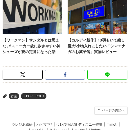
音楽
J-POP・ROCK
>
ページの先頭へ
ウレぴあ総研
|
ハピママ*
|
ウレぴあ総研 ディズニー特集
|
mimot.
|
うまいめし
|
うまいパン
|
うまい肉
|
Medery.