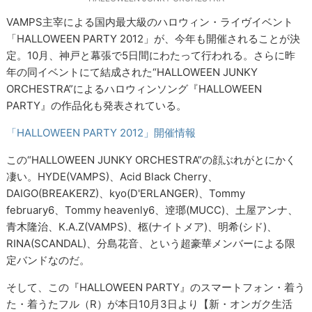
VAMPS主宰による国内最大級のハロウィン・ライヴイベント
「HALLOWEEN PARTY 2012」が、今年も開催されることが決
定。10月、神戸と幕張で5日間にわたって行われる。さらに昨
年の同イベントにて結成された“HALLOWEEN JUNKY
ORCHESTRA”によるハロウィンソング『HALLOWEEN
PARTY』の作品化も発表されている。
「HALLOWEEN PARTY 2012」開催情報
この“HALLOWEEN JUNKY ORCHESTRA”の顔ぶれがとにかく
凄い。HYDE(VAMPS)、Acid Black Cherry、
DAIGO(BREAKERZ)、kyo(D'ERLANGER)、Tommy
february6、Tommy heavenly6、逹瑯(MUCC)、土屋アンナ、
青木隆治、K.A.Z(VAMPS)、柩(ナイトメア)、明希(シド)、
RINA(SCANDAL)、分島花音、という超豪華メンバーによる限
定バンドなのだ。
そして、この『HALLOWEEN PARTY』のスマートフォン・着う
た・着うたフル（R）が本日10月3日より【新・オンガク生活