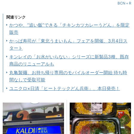
BCN＋R
関連リンク
かつや、“追い飯”できる「チキンカツカレーうどん」を限定
販売
かっぱ寿司が「東北うまいもん」フェアを開催、3月4日ス
タート
キンレイの「お水がいらない」シリーズに新製品3種、既存
商品のリニューアルも
丸亀製麺、お持ち帰り専用のモバイルオーダー開始 待ち時
間なしで受取可能
ユニクロ×日清「ヒートテックどん兵衛」、本日発売！