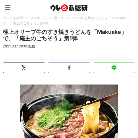
ウレぴあ総研（うれぴあ）
ウレぴあ総研
>
スマホ・IT
>
極上オリーブ牛のすき焼きうどんを「Makuake」
で、「庵主のごちそう」第1弾
極上オリーブ牛のすき焼きうどんを「Makuake」
で、「庵主のごちそう」第1弾
2021.3.17 20:00配信