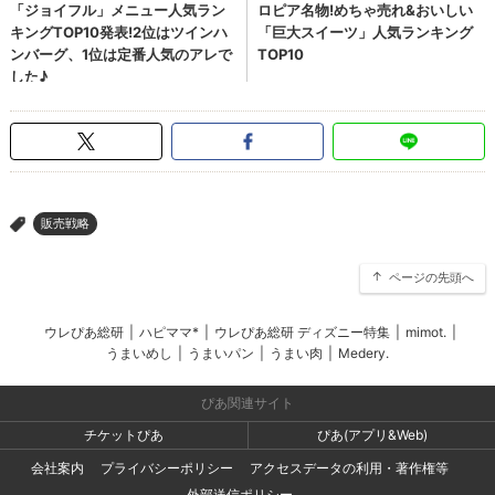
販売戦略
>
ページの先頭へ
ウレぴあ総研
|
ハピママ*
|
ウレぴあ総研 ディズニー特集
|
mimot.
|
うまいめし
|
うまいパン
|
うまい肉
|
Medery.
ぴあ関連サイト
チケットぴあ
ぴあ(アプリ&Web)
会社案内
プライバシーポリシー
アクセスデータの利用・著作権等
外部送信ポリシー