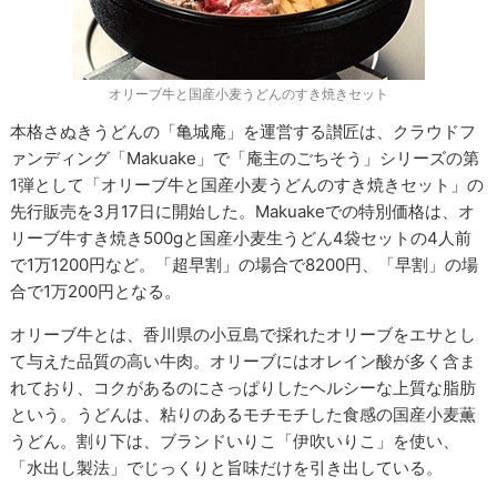
オリーブ牛と国産小麦うどんのすき焼きセット
本格さぬきうどんの「亀城庵」を運営する讃匠は、クラウドフ
ァンディング「Makuake」で「庵主のごちそう」シリーズの第
1弾として「オリーブ牛と国産小麦うどんのすき焼きセット」の
先行販売を3月17日に開始した。Makuakeでの特別価格は、オ
リーブ牛すき焼き500gと国産小麦生うどん4袋セットの4人前
で1万1200円など。「超早割」の場合で8200円、「早割」の場
合で1万200円となる。
オリーブ牛とは、香川県の小豆島で採れたオリーブをエサとし
て与えた品質の高い牛肉。オリーブにはオレイン酸が多く含ま
れており、コクがあるのにさっぱりしたヘルシーな上質な脂肪
という。うどんは、粘りのあるモチモチした食感の国産小麦薫
うどん。割り下は、ブランドいりこ「伊吹いりこ」を使い、
「水出し製法」でじっくりと旨味だけを引き出している。