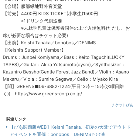
【会場】服部緑地野外音楽堂
【前売】4400円 KIDS TICKET(小学生)1500円
※1ドリンク代別途要
※未就学児童は保護者同伴の上で入場無料(ただし、お
席が必要な場合はチケット必要)
【出演】Keishi Tanaka／bonobos／DENIMS
【Keishi’s Support Member】
Drums：Junpei Komiyama／Bass：Keito Taguchi(LUCKY
TAPES)／Guitar：Akira Yotsumoto(oysm)／Synthesizer：
Kazuhiro Bessho(Gentle Forest Jazz Band)／Violin：Asano
Mekaru／Viola：Sumire Segawa／Cello：Miyako Kira
【問】GREENS■06-6882-1224(平日12時～15時(水曜日除
く)) https://www.greens-corp.co.jp/
チケットぴあ
関連リンク
【ぴあ関西版WEB】Keishi Tanaka、初夏の大阪でアウトド
アイベントを開催！bonobos、DENIMSも出演