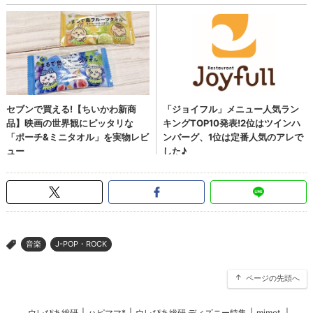
音楽
J-POP・ROCK
>
ページの先頭へ
ウレぴあ総研
|
ハピママ*
|
ウレぴあ総研 ディズニー特集
|
mimot.
|