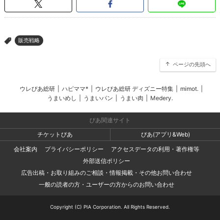
販売戦略
>
ページの先頭へ
ウレぴあ総研
|
ハピママ*
|
ウレぴあ総研 ディズニー特集
|
mimot.
|
うまいめし
|
うまいパン
|
うまい肉
|
Medery.
ぴあ関連サイト
チケットぴあ
ぴあ(アプリ&Web)
会社案内
プライバシーポリシー
アクセスデータの利用・著作権等
外部送信ポリシー
広告出稿・お取り組みのご相談・情報掲載・その他お問い合わせ
一般の読者の方・ユーザーの方からのお問い合わせ
Copyright (C) PIA Corporation. All Rights Reserved.