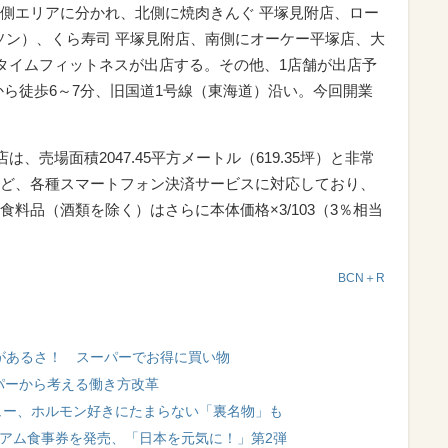
側エリアに分かれ、北側に焼肉きんぐ 平塚見附店、ロー
ローソン）、くら寿司 平塚見附店、南側にオーケー平塚店、大
ニタイムフィットネスが出店する。その他、1店舗が出店予
から徒歩6～7分、旧国道1号線（東海道）沿い。今回開業
。
、売場面積2047.45平方メートル（619.35坪）と非常
イなど、各種スマートフォン決済サービスに対応しており、
料品（酒類を除く）はさらに本体価格×3/103（3％相当
BCN＋R
い」があるさ！ スーパーでお得に買い物
パーから考える働き方改革
ュー、ホルモン好きにたまらない「裏名物」も
ミアム食事券を発売、「日本を元気に！」第2弾