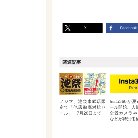
X
Facebook
関連記事
ノジマ、池袋東武店限
Insta360
定で「他店徹底対抗セ
ール開始、人気
ール」 7月20日まで
全景カメラや
などが特別価