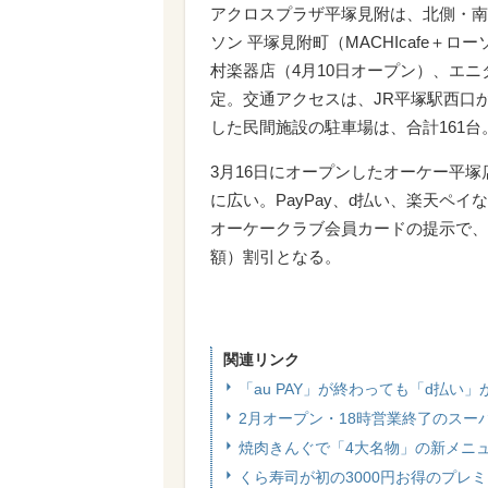
アクロスプラザ平塚見附は、北側・南
ソン 平塚見附町（MACHIcafe＋
村楽器店（4月10日オープン）、エ
定。交通アクセスは、JR平塚駅西口
した民間施設の駐車場は、合計161台
3月16日にオープンしたオーケー平塚店は
に広い。PayPay、d払い、楽天ペ
オーケークラブ会員カードの提示で、食
額）割引となる。
関連リンク
「au PAY」が終わっても「d払
2月オープン・18時営業終了のスー
焼肉きんぐで「4大名物」の新メニ
くら寿司が初の3000円お得のプレ