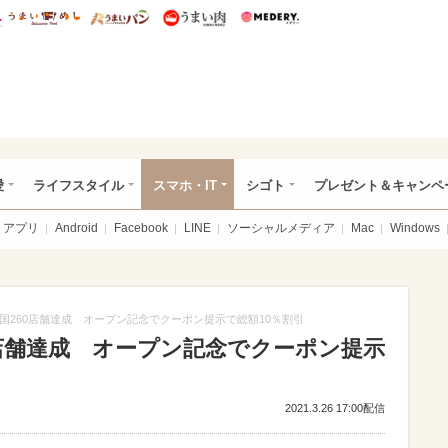
総研 ディズニー特集
mimot.
うまいめし
うまいパン
うまい肉
Medery.
ぴあ総研（うれぴあ）
愛
ライフスタイル
スマホ・IT
シゴト
プレゼント＆キャンペ
アプリ
Android
Facebook
LINE
ソーシャルメディア
Mac
Windows
国260店舗達成 オープン記念でクーポン提示で総額10％割引
0店舗達成 オープン記念でクーポン提示
2021.3.26 17:00配信