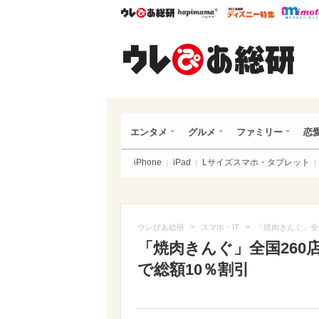
ウレぴあ総研
ハピママ*
ウレぴあ
ウレ
エンタメ
グルメ
ファミリー
恋
iPhone
iPad
Lサイズスマホ・タブレット
>
>
ウレぴあ総研
スマホ・IT
「焼肉きんぐ」全
「焼肉きんぐ」全国26
で総額10％割引