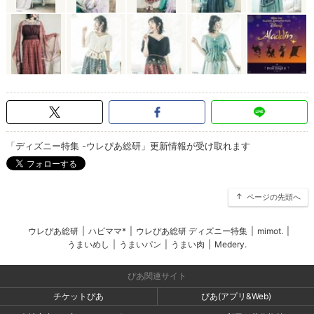
「ディズニー特集 -ウレぴあ総研」更新情報が受け取れます
ページの先頭へ
ウレぴあ総研
|
ハピママ*
|
ウレぴあ総研 ディズニー特集
|
mimot.
|
うまいめし
|
うまいパン
|
うまい肉
|
Medery.
ぴあ関連サイト
チケットぴあ
ぴあ(アプリ&Web)