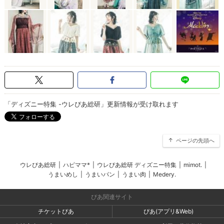
「ディズニー特集 -ウレぴあ総研」更新情報が受け取れます
ページの先頭へ
ウレぴあ総研
|
ハピママ*
|
ウレぴあ総研 ディズニー特集
|
mimot.
|
うまいめし
|
うまいパン
|
うまい肉
|
Medery.
ぴあ関連サイト
チケットぴあ
ぴあ(アプリ&Web)