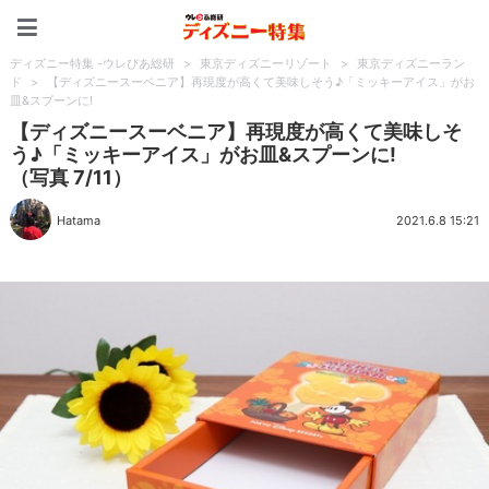
ディズニー特集 -ウレぴあ
ディズニー特集 -ウレぴあ総研
>
東京ディズニーリゾート
>
東京ディズニーラン
ド
>
【ディズニースーベニア】再現度が高くて美味しそう♪「ミッキーアイス」がお
皿&スプーンに!
【ディズニースーベニア】再現度が高くて美味しそ
う♪「ミッキーアイス」がお皿&スプーンに!
（写真 7/11）
Hatama
2021.6.8 15:21