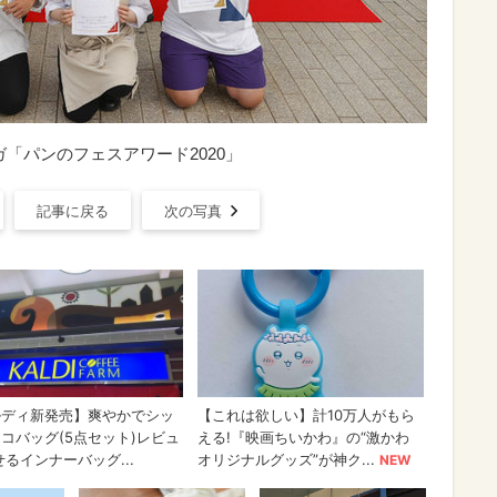
ンガ「パンのフェスアワード2020」
記事に戻る
次の写真