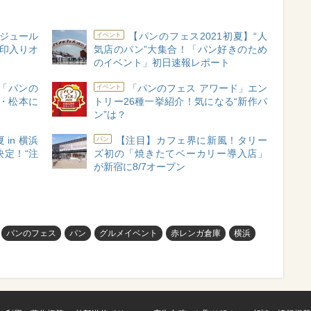
ンジュール
【パンのフェス2021初夏】“人
イベント
焼印入りオ
気店のパン”大集合！「パン好きのため
のイベント」初日速報レポート
「パンの
「パンのフェス アワード」エン
イベント
・松本に
トリー26種一挙紹介！気になる“新作パ
ン”は？
in 横浜
【注目】カフェ界に新風！タリー
パン
定！“注
ズ初の「焼きたてベーカリー導入店」
が新宿に8/7オープン
パンのフェス
パン
グルメイベント
赤レンガ倉庫
横浜