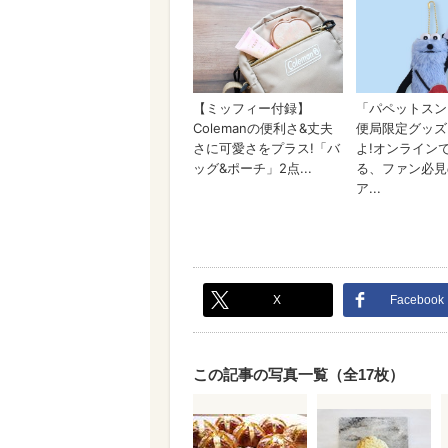
X
Facebook
この記事の写真一覧（全17枚）