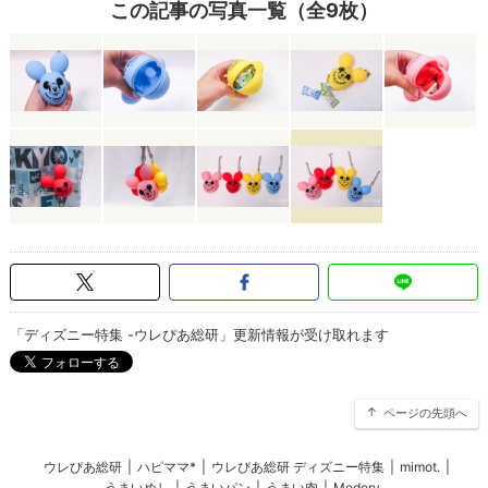
この記事の写真一覧（全9枚）
「ディズニー特集 -ウレぴあ総研」更新情報が受け取れます
ページの先頭へ
ウレぴあ総研
|
ハピママ*
|
ウレぴあ総研 ディズニー特集
|
mimot.
|
うまいめし
|
うまいパン
|
うまい肉
|
Medery.