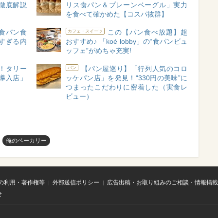
徹底解説
リス食パン＆プレーンベーグル」実力
を食べて確かめた【コスパ抜群】
食パン食
この【パン食べ放題】超
カフェ・スイーツ
実すぎる内
おすすめ♪ 「koé lobby」の“食パンビュ
ッフェ”がめちゃ充実!
！タリー
【パン屋巡り】「行列人気のコロ
パン
導入店」
ッケパン店」を発見！“330円の美味”に
つまったこだわりに密着した（実食レ
ビュー）
俺のベーカリー
の利用・著作権等
外部送信ポリシー
広告出稿・お取り組みのご相談・情報掲載
せ