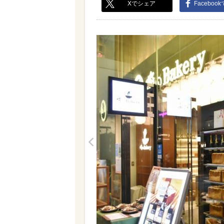
Xでシェア
Faceboo
<