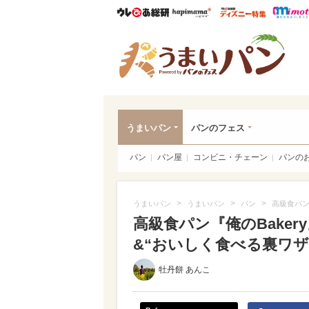
ウレぴあ総研
ハピママ*
ウレぴあ
うま
うまいパン
パンのフェス
パン
パン屋
コンビニ・チェーン
パンの
>
>
>
うまいパン
うまいパン
パン
高級食パン
高級食パン『俺のBake
&“おいしく食べる裏ワザ”（
牡丹餅 あんこ