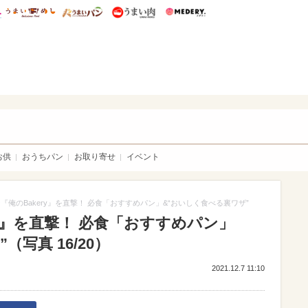
総研 ディズニー特集
mimot.
うまいめし
うまいパン
うまい肉
Medery.
いパン
お供
おうちパン
お取り寄せ
イベント
『俺のBakery』を直撃！ 必食「おすすめパン」&“おいしく食べる裏ワザ”
ry』を直撃！ 必食「おすすめパン」
写真 16/20）
2021.12.7 11:10