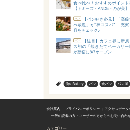
食べ比べ！おすすめポイント
【トミーズ・ANDE・乃が美】
【パン好き必見】「高級
パン
べ放題」が“神コスパ”！ 充
容をチェック♪
【注目】カフェ界に新風
パン
ズ初の「焼きたてベーカリー
が新宿に8/7オープン
>
俺のBakery
パン
食パン
パン屋
会社案内
プライバシーポリシー
アクセスデータ
一般の読者の方・ユーザーの方からのお問い合わ
カテゴリー