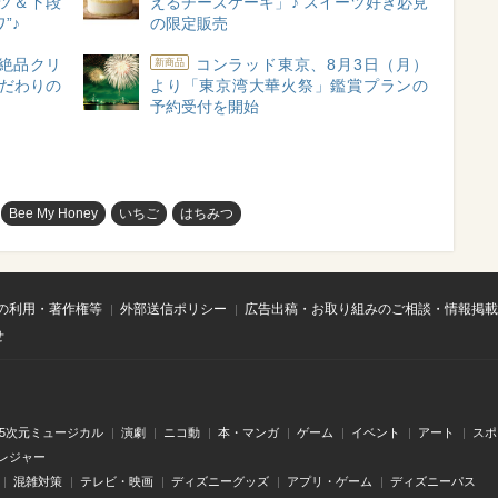
ツ＆下段
えるチーズケーキ」♪ スイーツ好き必見
”♪
の限定販売
絶品クリ
コンラッド東京、8月3日（月）
新商品
こだわりの
より「東京湾大華火祭」鑑賞プランの
予約受付を開始
Bee My Honey
いちご
はちみつ
の利用・著作権等
外部送信ポリシー
広告出稿・お取り組みのご相談・情報掲載
せ
.5次元ミュージカル
演劇
ニコ動
本・マンガ
ゲーム
イベント
アート
スポ
レジャー
混雑対策
テレビ・映画
ディズニーグッズ
アプリ・ゲーム
ディズニーパス