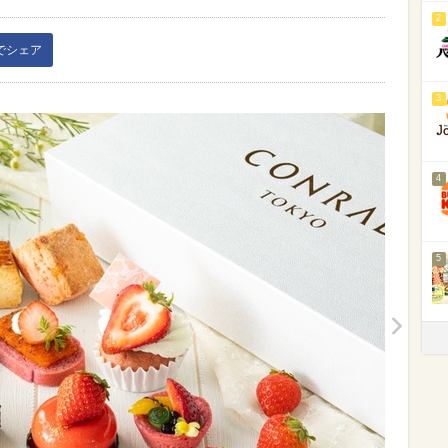
2
kでシェア
3
4
5