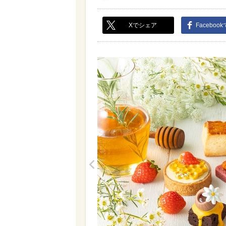
Xでシェア
Faceboo
<