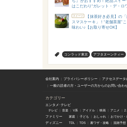
ち』がおすすめ！絶品スイー
はこだわり“ガレット・デ・ロワ
【抹茶好き必見】の「
スイーツ
スマスケーキ」！“老舗茶屋”
味わい♪【お取り寄せOK】
>
コンラッド東京
アフタヌーンティー
会社案内
プライバシーポリシー
アクセスデータ
一般の読者の方・ユーザーの方からのお問い合わ
カテゴリー
エンタメ･テレビ
テレビ
音楽
V系
アイドル
映画
アニメ
2
ファミリー
家庭
子ども
おしゃれ
おでかけ・
ディズニー
TDL
TDS
裏ワザ・攻略
混雑予想