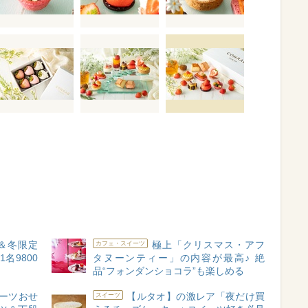
＆冬限定
極上「クリスマス・アフ
カフェ・スイーツ
名9800
タヌーンティー」の内容が最高♪ 絶
品“フォンダンショコラ”も楽しめる
ーツおせ
【ルタオ】の激レア「夜だけ買
スイーツ