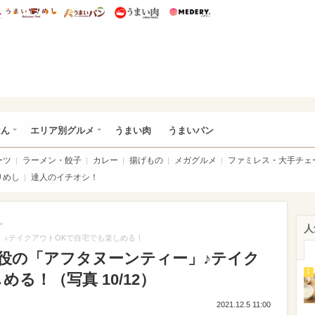
総研 ディズニー特集
mimot.
うまいめし
うまいパン
うまい肉
Medery.
いめし
はん
エリア別グルメ
うまい肉
うまいパン
ーツ
ラーメン・餃子
カレー
揚げもの
メガグルメ
ファミレス・大手チェ
りめし
達人のイチオシ！
>
人
」♪テイクアウトOKで自宅でも楽しめる！
主役の「アフタヌーンティー」♪テイク
1
る！（写真 10/12）
2021.12.5 11:00