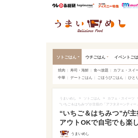
ウレぴあ総研
ハピママ*
ウレぴあ
うま
ソトごはん
ウチごはん
イベントご
焼肉
寿司・海鮮
食べ放題
カフェ・スイ
中華
デートごはん
ごほうびごはん
ひと
>
>
うまいめし
ソトごはん
カフェ・スイーツ
“いちご＆はちみつ”が主役の「アフタヌーンティー
“いちご＆はちみつ”が
アウトOKで自宅でも楽しめ
うまいめし