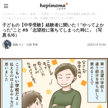
ハピママ*
ハピママ*
>
子育て・教育
>
小学生
>
子どもの【中学受験】経験者に聞い
た！“やってよかった”こと #8「志望校に落ちてしまった時に」
子どもの【中学受験】経験者に聞いた！“やってよか
った”こと #8「志望校に落ちてしまった時に」（写
真 6/6）
高橋 マミ
・
江咲 早恵
2022.1.9 12:00