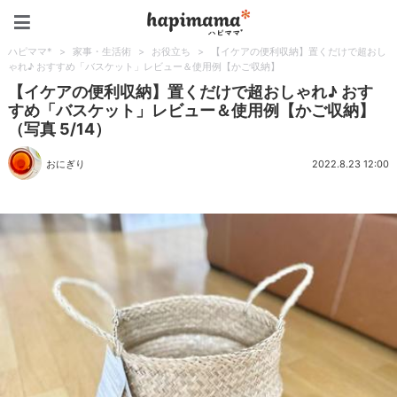
ハピママ*
ハピママ*
>
家事・生活術
>
お役立ち
>
【イケアの便利収納】置くだけで超おし
ゃれ♪ おすすめ「バスケット」レビュー＆使用例【かご収納】
【イケアの便利収納】置くだけで超おしゃれ♪ おす
すめ「バスケット」レビュー＆使用例【かご収納】
（写真 5/14）
おにぎり
2022.8.23 12:00