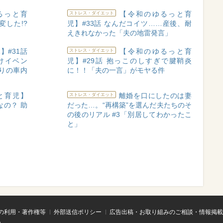
るっと育
【令和のゆるっと育
ストレス・ダイエット
変した!?
児】#33話 なんだコイツ……産後、耐
えきれなかった「夫の地雷発言」
】#31話
【令和のゆるっと育
ストレス・ダイエット
けイベン
児】#29話 抱っこのしすぎで腱鞘炎
りの車内
に！！「夫の一言」がモヤる件
と育児】
離婚を口にしたのは妻
ストレス・ダイエット
なの？ 助
だった…。“再構築”を選んだ夫たちのそ
の後のリアル #3「別居してわかったこ
と」
の利用・著作権等
外部送信ポリシー
広告出稿・お取り組みのご相談・情報掲載