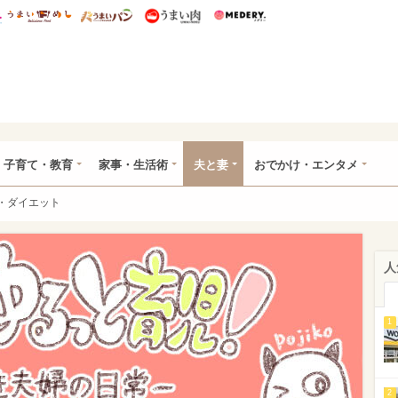
総研 ディズニー特集
mimot.
うまいめし
うまいパン
うまい肉
Medery.
ママ*
子育て・教育
家事・生活術
夫と妻
おでかけ・エンタメ
・ダイエット
人
1
2