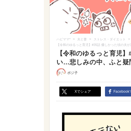
>
>
>
ハピママ*
夫と妻
ストレス・ダイエット
【令和のゆるっと育児】#35話 優しかった頃の夫
【令和のゆるっと育児】#
い…悲しみの中、ふと疑問
ポジ子
Xでシェア
Faceboo