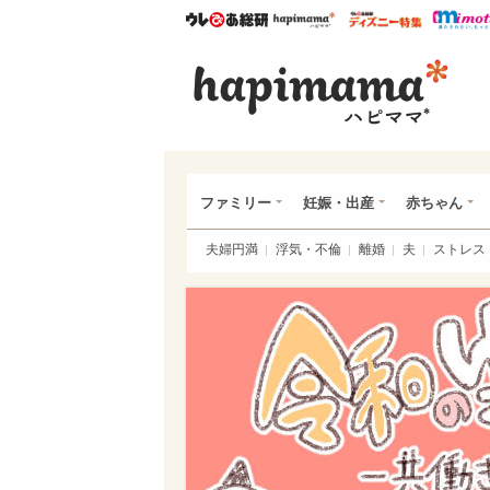
ウレぴあ総研
ハピママ*
ウレぴあ
ハピ
ファミリー
妊娠・出産
赤ちゃん
夫婦円満
浮気・不倫
離婚
夫
ストレス