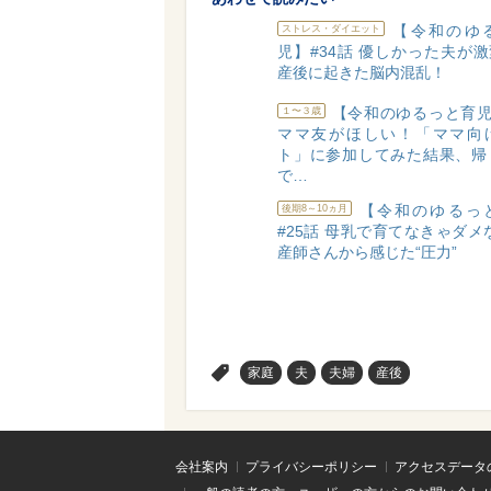
【令和のゆ
ストレス・ダイエット
児】#34話 優しかった夫が激
産後に起きた脳内混乱！
【令和のゆるっと育児
１〜３歳
ママ友がほしい！「ママ向
ト」に参加してみた結果、帰
で…
【令和のゆるっ
後期8～10ヵ月
#25話 母乳で育てなきゃダメ
産師さんから感じた“圧力”
>
家庭
夫
夫婦
産後
会社案内
プライバシーポリシー
アクセスデータ