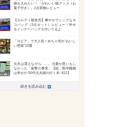
物を入れたい！「かわいい猫グッズ（お
菓子付き）」2点実物レビュー
【カルディ新発売】爽やかでシックなネ
コバッグ（5点セット）レビュー！外せ
るインナーバッグも付いてるよ
「ロピア」で大人気！めちゃ売れ“おいし
い惣菜”10選
元夫は震えながら……。元妻が思いもし
なかった「衝撃の事実」【続・熟年離婚
は幸せか-50代元夫婦の行く末- #22】
続きを読み込む