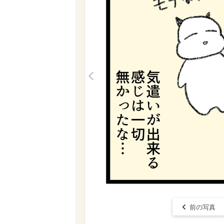
<
前の写真