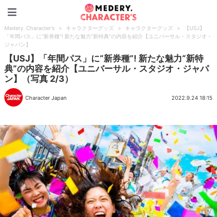
Medery. Character's
Medery. Character's
>
キャラクターグッズ
>
キャラクターグッズ
>
【USJ】
「年間パス」に“新券種”! 新たな魅力“新特典”の内容を紹介【ユニバーサル・スタジオ・
ジャパン】
【USJ】「年間パス」に“新券種”! 新たな魅力“新特
典”の内容を紹介【ユニバーサル・スタジオ・ジャパ
ン】（写真 2/3）
Character Japan
2022.9.24 18:15