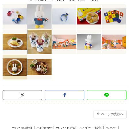
ページの先頭へ
ウレぴあ総研
|
ハピママ*
|
ウレぴあ総研 ディズニー特集
|
mimot.
|