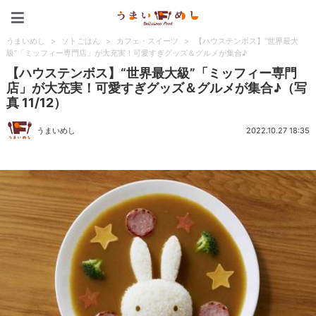
うまいめし
うまいめし
>
ソトごはん
>
カフェ・スイーツ
>
【ハウステンボス】“世界最大
級”「ミッフィー専門店」が大充実！可愛すぎグッズ＆グルメが集合♪
【ハウステンボス】“世界最大級”「ミッフィー専門
店」が大充実！可愛すぎグッズ＆グルメが集合♪（写
真 11/12）
うまいめし
2022.10.27 18:35