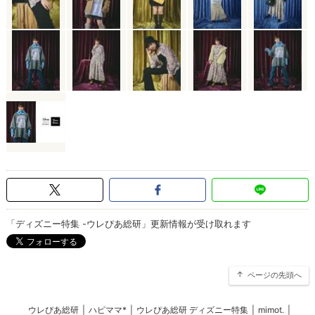
「ディズニー特集 -ウレぴあ総研」更新情報が受け取れます
ページの先頭へ
ウレぴあ総研
|
ハピママ*
|
ウレぴあ総研 ディズニー特集
|
mimot.
|