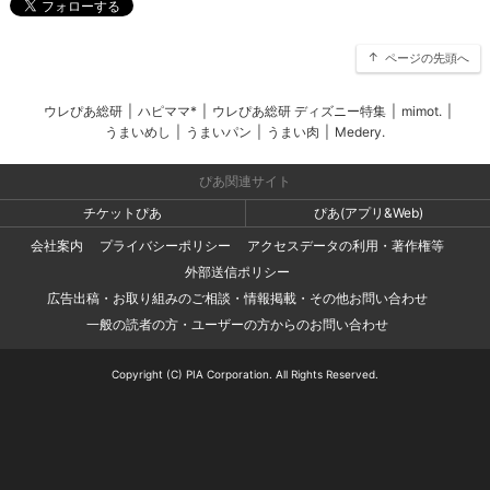
ページの先頭へ
ウレぴあ総研
|
ハピママ*
|
ウレぴあ総研 ディズニー特集
|
mimot.
|
うまいめし
|
うまいパン
|
うまい肉
|
Medery.
ぴあ関連サイト
チケットぴあ
ぴあ(アプリ&Web)
会社案内
プライバシーポリシー
アクセスデータの利用・著作権等
外部送信ポリシー
広告出稿・お取り組みのご相談・情報掲載・その他お問い合わせ
一般の読者の方・ユーザーの方からのお問い合わせ
Copyright (C) PIA Corporation. All Rights Reserved.