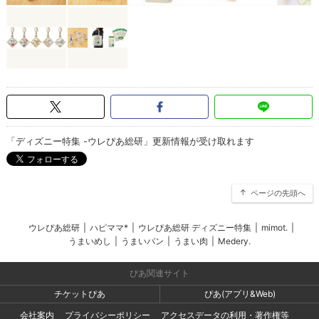
「ディズニー特集 -ウレぴあ総研」更新情報が受け取れます
ページの先頭へ
ウレぴあ総研
|
ハピママ*
|
ウレぴあ総研 ディズニー特集
|
mimot.
|
うまいめし
|
うまいパン
|
うまい肉
|
Medery.
ぴあ関連サイト
チケットぴあ
ぴあ(アプリ&Web)
会社案内
プライバシーポリシー
アクセスデータの利用・著作権等