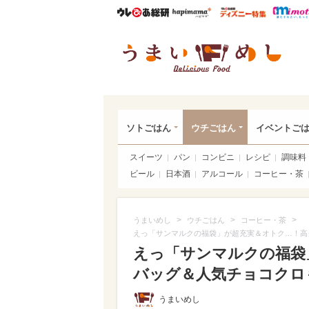
ウレぴあ総研
ハピママ*
ウレぴあ
うま
ソトごはん
ウチごはん
イベントご
スイーツ
パン
コンビニ
レシピ
調味料
ビール
日本酒
アルコール
コーヒー・茶
>
>
>
うまいめし
ウチごはん
コーヒー・茶
えっ「サンマルクの福袋」が超充実＆オトク…！高
えっ「サンマルクの福袋
バッグ＆人気チョコクロも♪
うまいめし