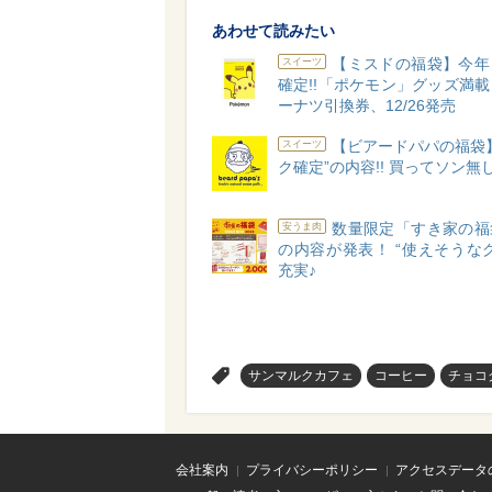
あわせて読みたい
【ミスドの福袋】今年
スイーツ
確定!!「ポケモン」グッズ満
ーナツ引換券、12/26発売
【ビアードパパの福袋
スイーツ
ク確定”の内容!! 買ってソン無
数量限定「すき家の福
安うま肉
の内容が発表！ “使えそうな
充実♪
>
サンマルクカフェ
コーヒー
チョコ
会社案内
プライバシーポリシー
アクセスデータ