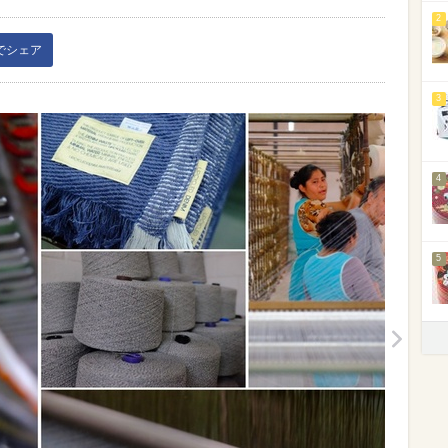
2
kでシェア
3
4
5