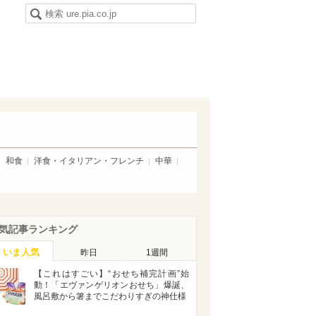
和食
洋食・イタリアン・フレンチ
中華
気記事ランキング
いま人気
昨日
1週間
【これはすごい】“おせち補完計画”始
動！「エヴァンゲリオンおせち」爆誕、
風呂敷から箸までこだわりすぎの神仕様