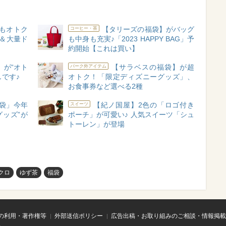
もオトク
【タリーズの福袋】がバッグ
コーヒー・茶
載＆大量ド
も中身も充実♪「2023 HAPPY BAG」予
約開始【これは買い】
】が“オト
【サラベスの福袋】が超
パーク外アイテム
しです♪
オトク！「限定ディズニーグッズ」、
お食事券など選べる2種
袋」今年
【紀ノ国屋】2色の「ロゴ付き
スイーツ
グッズ”が
ポーチ」が可愛い♪ 人気スイーツ「シュ
トーレン」が登場
クロ
ゆず茶
福袋
の利用・著作権等
外部送信ポリシー
広告出稿・お取り組みのご相談・情報掲載