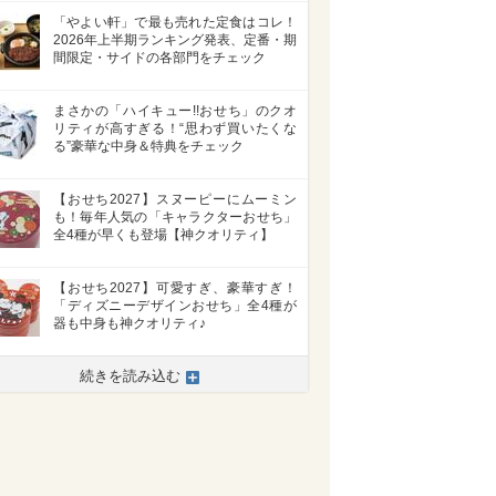
「やよい軒」で最も売れた定食はコレ！
2026年上半期ランキング発表、定番・期
間限定・サイドの各部門をチェック
まさかの「ハイキュー!!おせち」のクオ
リティが高すぎる！“思わず買いたくな
る”豪華な中身＆特典をチェック
【おせち2027】スヌーピーにムーミン
も！毎年人気の「キャラクターおせち」
全4種が早くも登場【神クオリティ】
【おせち2027】可愛すぎ、豪華すぎ！
「ディズニーデザインおせち」全4種が
器も中身も神クオリティ♪
>
続きを読み込む