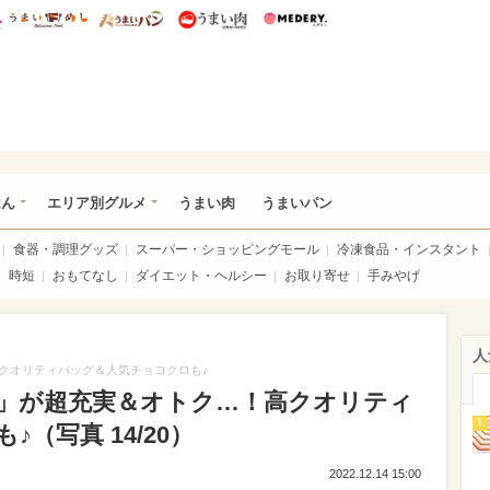
総研 ディズニー特集
mimot.
うまいめし
うまいパン
うまい肉
Medery.
いめし
はん
エリア別グルメ
うまい肉
うまいパン
食器・調理グッズ
スーパー・ショッピングモール
冷凍食品・インスタント
時短
おもてなし
ダイエット・ヘルシー
お取り寄せ
手みやげ
人
クオリティバッグ＆人気チョコクロも♪
」が超充実＆オトク…！高クオリティ
1
（写真 14/20）
2022.12.14 15:00