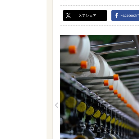
Xでシェア
Faceboo
<