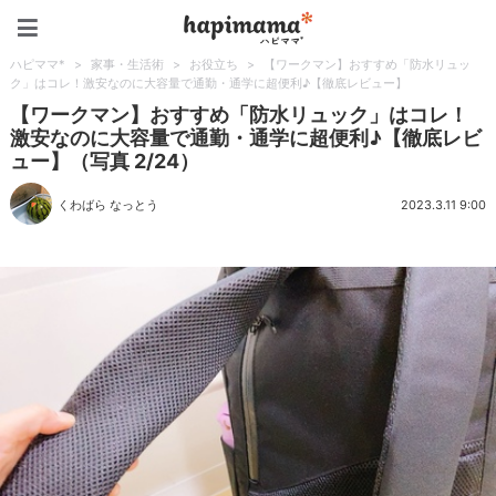
ハピママ*
ハピママ*
>
家事・生活術
>
お役立ち
>
【ワークマン】おすすめ「防水リュッ
ク」はコレ！激安なのに大容量で通勤・通学に超便利♪【徹底レビュー】
【ワークマン】おすすめ「防水リュック」はコレ！
激安なのに大容量で通勤・通学に超便利♪【徹底レビ
ュー】（写真 2/24）
くわばら なっとう
2023.3.11 9:00