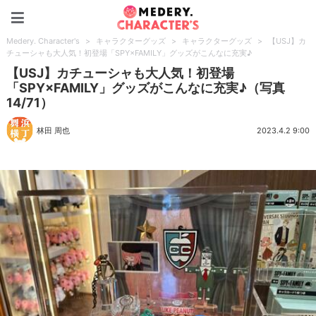
Medery. Character's
Medery. Character's
>
キャラクターグッズ
>
キャラクターグッズ
>
【USJ】カ
チューシャも大人気！初登場「SPY×FAMILY」グッズがこんなに充実♪
【USJ】カチューシャも大人気！初登場
「SPY×FAMILY」グッズがこんなに充実♪（写真
14/71）
林田 周也
2023.4.2 9:00