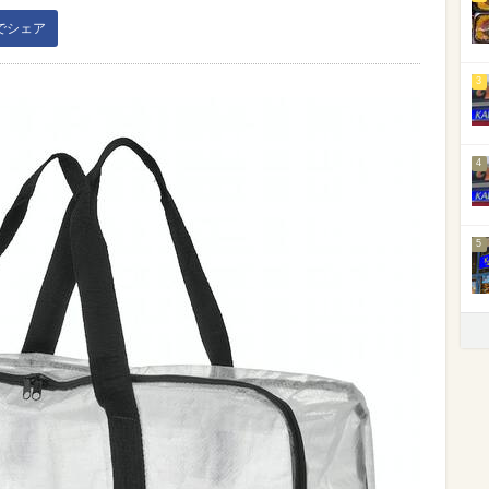
kでシェア
3
4
5