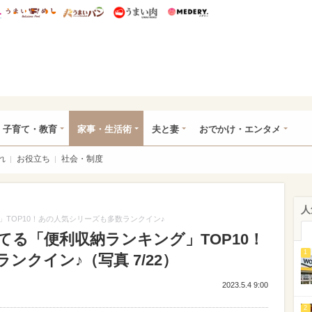
総研 ディズニー特集
mimot.
うまいめし
うまいパン
うまい肉
Medery.
ママ*
子育て・教育
家事・生活術
夫と妻
おでかけ・エンタメ
れ
お役立ち
社会・制度
人
TOP10！あの人気シリーズも多数ランクイン♪
る「便利収納ランキング」TOP10！
1
クイン♪（写真 7/22）
2023.5.4 9:00
2