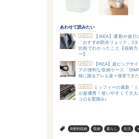
あわせて読みたい
【IKEA】通勤や旅
お役立ち
「おすすめ防水リュック」2タ
比較でわかったこと【収納力
ー】
【IKEA】超ビッグサ
お役立ち
アの便利な収納ケース「DIM
味に困るアレも楽々保管でき
ミッフィーの最新「ミ
お役立ち
が超優秀！使いやすくて大人
コロを鷲掴み♪
>
#便利収納
収納
暮らし
生活