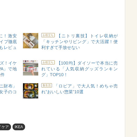
行に！激安
【ニトリ裏技】トイレ収納が
お役立ち
イプ徹底
「キッチンやリビング」で大活躍！便
もレビュ
利すぎて手放せない
イズ！イケ
【100均】ダイソーで本当に売
お役立ち
PA」で地
れている「人気収納グッズランキン
た件
グ」TOP10！
ニ財布」
「ロピア」で大人気！めちゃ売
食生活
女子のコ
れ“おいしい惣菜”10選
イケア
IKEA