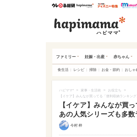
ウレぴあ総研
ハピママ*
ウレぴあ
ハピ
ファミリー
妊娠・出産
赤ちゃん
食生活
レシピ
掃除
お金・節約
おしゃ
>
>
>
ハピママ*
家事・生活術
お役立ち
【イケア】みんなが買ってる「便利収納ランキング」
【イケア】みんなが買って
あの人気シリーズも多数ラン
今村 梓