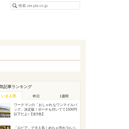
気記事ランキング
いま人気
昨日
1週間
ワークマンの「おしゃれなワンマイルバ
ッグ」決定版！ポーチも付いてて1500円
以下だよ♪【全5色】
「ロピア」で大人気！めちゃ売れ“おいし