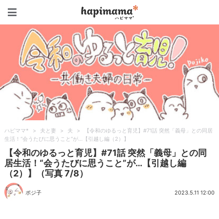
ハピママ*
ハピママ*
>
夫と妻
>
夫
>
【令和のゆるっと育児】#71話 突然「義母」との同居
生活！“会うたびに思うこと”が…【引越し編（2）】
【令和のゆるっと育児】#71話 突然「義母」との同
居生活！“会うたびに思うこと”が…【引越し編
（2）】（写真 7/8）
ポジ子
2023.5.11 12:00