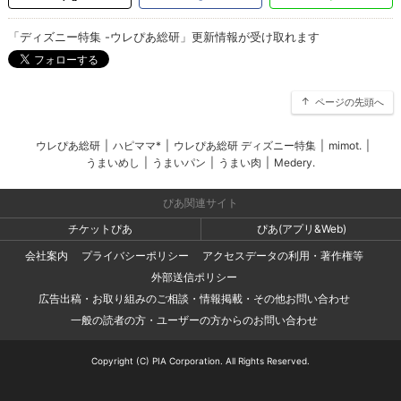
「ディズニー特集 -ウレぴあ総研」更新情報が受け取れます
ページの先頭へ
ウレぴあ総研
|
ハピママ*
|
ウレぴあ総研 ディズニー特集
|
mimot.
|
うまいめし
|
うまいパン
|
うまい肉
|
Medery.
ぴあ関連サイト
チケットぴあ
ぴあ(アプリ&Web)
会社案内
プライバシーポリシー
アクセスデータの利用・著作権等
外部送信ポリシー
広告出稿・お取り組みのご相談・情報掲載・その他お問い合わせ
一般の読者の方・ユーザーの方からのお問い合わせ
Copyright (C) PIA Corporation. All Rights Reserved.