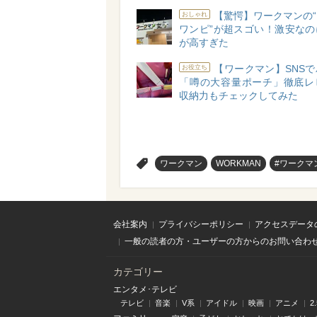
【驚愕】ワークマンの
おしゃれ
ワンピ”が超スゴい！激安なの
が高すぎた
【ワークマン】SNS
お役立ち
「噂の大容量ポーチ」徹底レ
収納力もチェックしてみた
>
ワークマン
WORKMAN
#ワークマ
会社案内
プライバシーポリシー
アクセスデータ
一般の読者の方・ユーザーの方からのお問い合わ
カテゴリー
エンタメ･テレビ
テレビ
音楽
V系
アイドル
映画
アニメ
2