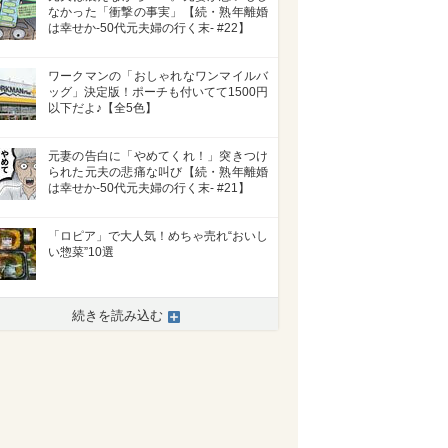
なかった「衝撃の事実」【続・熟年離婚
は幸せか-50代元夫婦の行く末- #22】
ワークマンの「おしゃれなワンマイルバ
ッグ」決定版！ポーチも付いてて1500円
以下だよ♪【全5色】
元妻の告白に「やめてくれ！」突きつけ
られた元夫の悲痛な叫び【続・熟年離婚
は幸せか-50代元夫婦の行く末- #21】
「ロピア」で大人気！めちゃ売れ“おいし
い惣菜”10選
続きを読み込む
>