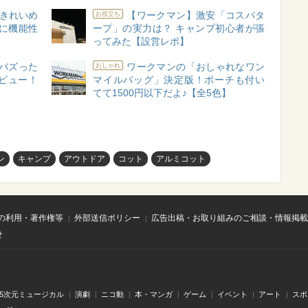
“きれいめ
【ワークマン】激安「コスパタ
お役立ち
に機能性
ープ」の実力は？ キャンプ初心者が張
ってみた【設営レポ】
でバズった
ワークマンの「おしゃれなワン
おしゃれ
ビュー！
マイルバッグ」決定版！ポーチも付い
てて1500円以下だよ♪【全5色】
ン
キャンプ
アウトドア
コット
アルミコット
の利用・著作権等
外部送信ポリシー
広告出稿・お取り組みのご相談・情報掲載
せ
.5次元ミュージカル
演劇
ニコ動
本・マンガ
ゲーム
イベント
アート
スポ