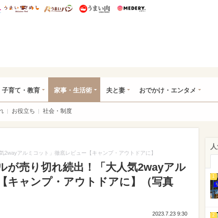
総研 ディズニー特集
mimot.
うまいめし
うまいパン
うまい肉
Medery.
ママ*
子育て・教育
家事・生活術
夫と妻
おでかけ・エンタメ
れ
お役立ち
社会・制度
人
気2wayアルミコット」徹底レビュー【キャンプ・アウトドアに】
が売り切れ続出！「大人気2wayアル
1
【キャンプ・アウトドアに】（写真
2023.7.23 9:30
2