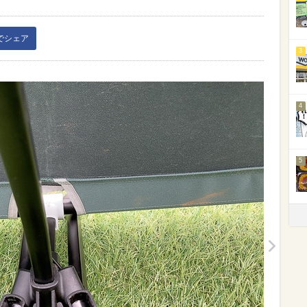
kでシェア
3
4
5