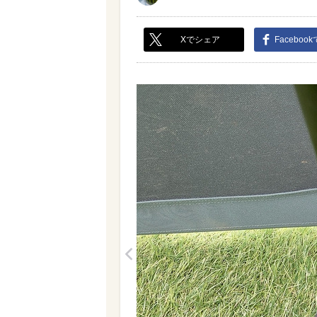
Xでシェア
Faceboo
<