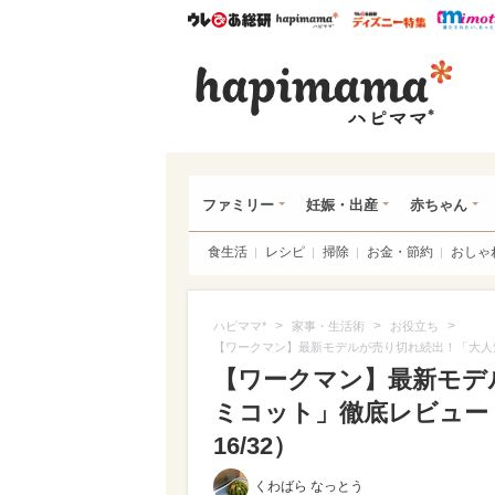
ウレぴあ総研
ハピママ*
ウレぴあ
ハピ
ファミリー
妊娠・出産
赤ちゃん
食生活
レシピ
掃除
お金・節約
おしゃ
>
>
>
ハピママ*
家事・生活術
お役立ち
【ワークマン】最新モデルが売り切れ続出！「大人
【ワークマン】最新モデル
ミコット」徹底レビュー
16/32）
くわばら なっとう