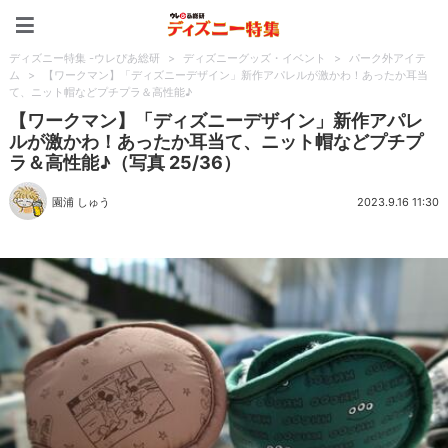
ディズニー特集 -ウレぴあ
ディズニー特集 -ウレぴあ総研
>
ディズニーグッズ・イベント
>
パーク外アイテ
ム
>
【ワークマン】「ディズニーデザイン」新作アパレルが激かわ！あったか耳当
て、ニット帽などプチプラ＆高性能♪
【ワークマン】「ディズニーデザイン」新作アパレ
ルが激かわ！あったか耳当て、ニット帽などプチプ
ラ＆高性能♪（写真 25/36）
園浦 しゅう
2023.9.16 11:30