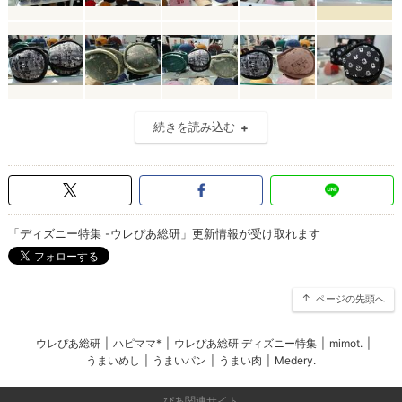
続きを読み込む
「ディズニー特集 -ウレぴあ総研」更新情報が受け取れます
ページの先頭へ
ウレぴあ総研
|
ハピママ*
|
ウレぴあ総研 ディズニー特集
|
mimot.
|
うまいめし
|
うまいパン
|
うまい肉
|
Medery.
ぴあ関連サイト