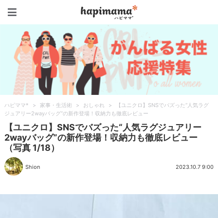
ハピママ*
ハピママ*
>
家事・生活術
>
おしゃれ
>
【ユニクロ】SNSでバズった“人気ラグ
ジュアリー2wayバッグ”の新作登場！収納力も徹底レビュー
【ユニクロ】SNSでバズった“人気ラグジュアリー
2wayバッグ”の新作登場！収納力も徹底レビュー
（写真 1/18）
Shion
2023.10.7 9:00