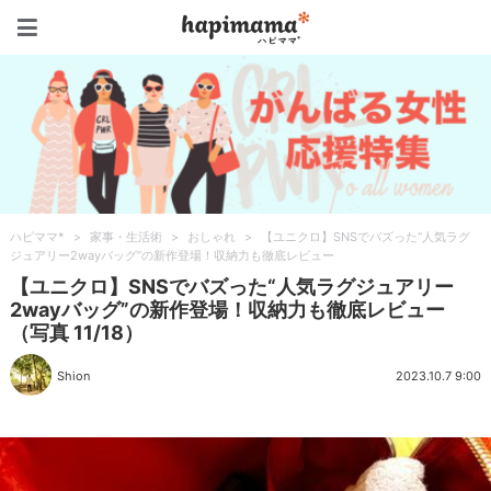
ハピママ*
ハピママ*
>
家事・生活術
>
おしゃれ
>
【ユニクロ】SNSでバズった“人気ラグ
ジュアリー2wayバッグ”の新作登場！収納力も徹底レビュー
【ユニクロ】SNSでバズった“人気ラグジュアリー
2wayバッグ”の新作登場！収納力も徹底レビュー
（写真 11/18）
Shion
2023.10.7 9:00