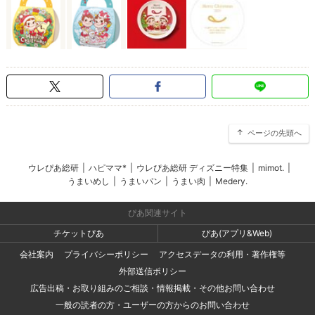
ページの先頭へ
ウレぴあ総研
|
ハピママ*
|
ウレぴあ総研 ディズニー特集
|
mimot.
|
うまいめし
|
うまいパン
|
うまい肉
|
Medery.
ぴあ関連サイト
チケットぴあ
ぴあ(アプリ&Web)
会社案内
プライバシーポリシー
アクセスデータの利用・著作権等
外部送信ポリシー
広告出稿・お取り組みのご相談・情報掲載・その他お問い合わせ
一般の読者の方・ユーザーの方からのお問い合わせ