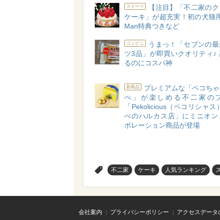
【注目】「不二家のク
スイーツ
ケーキ」が超充実！初の犬猫用
Man特典つきなど
うまっ！「セブンの最
コンビニ
ツ3品」が即買いクオリティ♪
るのにコスパ神
プレミアムな「ペコちゃ
新商品
ぺ」が楽しめる不二家の
「Pekolicious（ペコリシャ
べのハルカス店」にミニオン
ボレーション商品が登場
>
不二家
ケーキ
人気ランキング
会社案内
プライバシーポリシー
アクセスデータ