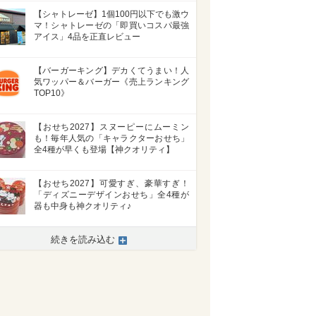
【シャトレーゼ】1個100円以下でも激ウ
マ！シャトレーゼの「即買いコスパ最強
アイス」4品を正直レビュー
【バーガーキング】デカくてうまい！人
気ワッパー＆バーガー《売上ランキング
TOP10》
【おせち2027】スヌーピーにムーミン
も！毎年人気の「キャラクターおせち」
全4種が早くも登場【神クオリティ】
【おせち2027】可愛すぎ、豪華すぎ！
「ディズニーデザインおせち」全4種が
器も中身も神クオリティ♪
続きを読み込む
>