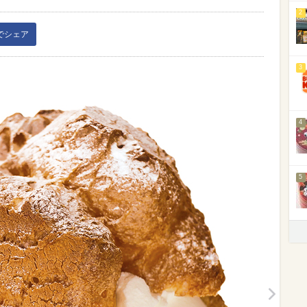
2
kでシェア
3
4
5