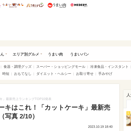
総研 ディズニー特集
mimot.
うまいめし
うまいパン
うまい肉
Medery.
いめし
はん
エリア別グルメ
うまい肉
うまいパン
食器・調理グッズ
スーパー・ショッピングモール
冷凍食品・インスタント
時短
おもてなし
ダイエット・ヘルシー
お取り寄せ
手みやげ
人
」最新売上ランキングTOP10発表
ーキはこれ！「カットケーキ」最新売
1
写真 2/10）
2023.10.19 18:40