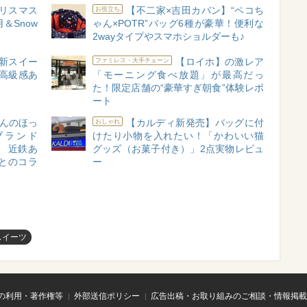
リスマス
【不二家×吉田カバン】“ペコち
お役立ち
＆Snow
ゃん×POTR”バッグ6種が豪華！便利な
2wayタイプやスマホショルダーも♪
新スイー
【ロイホ】の激レア
ファミレス・大手チェーン
 高級感あ
「モーニング食べ放題」が最高だっ
た！限定店舗の“豪華すぎ朝食”体験レポ
ート
んのほっ
【カルディ新発売】バッグに付
おしゃれ
ブランド
けたり小物を入れたい！「かわいい猫
ス） 近鉄あ
グッズ（お菓子付き）」2点実物レビュ
とのコラ
ー
スイーツ
の利用・著作権等
外部送信ポリシー
広告出稿・お取り組みのご相談・情報掲載