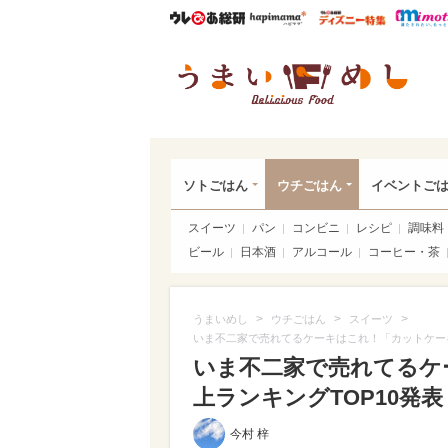
ウレぴあ総研
ハピママ*
ウレぴあ
うま
ソトごはん
ウチごはん
イベントご
スイーツ
パン
コンビニ
レシピ
調味料
ビール
日本酒
アルコール
コーヒー・茶
>
>
>
うまいめし
ウチごはん
スイーツ
いま不二家で売れてるケーキはこれ！「カットケーキ
いま不二家で売れてるケ
上ランキングTOP10発表（
今村 梓