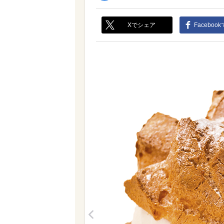
Xでシェア
Faceboo
<