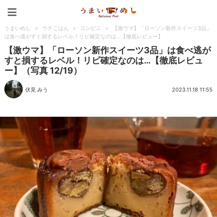
うまいめし
うまいめし
>
ウチごはん
>
コンビニ
>
【激ウマ】「ローソン新作スイーツ3品」
は食べ逃がすと損するレベル！リピ確定なのは…【徹底レビュー】
【激ウマ】「ローソン新作スイーツ3品」は食べ逃が
すと損するレベル！リピ確定なのは…【徹底レビュ
ー】（写真 12/19）
伏見 みう
2023.11.18 11:55