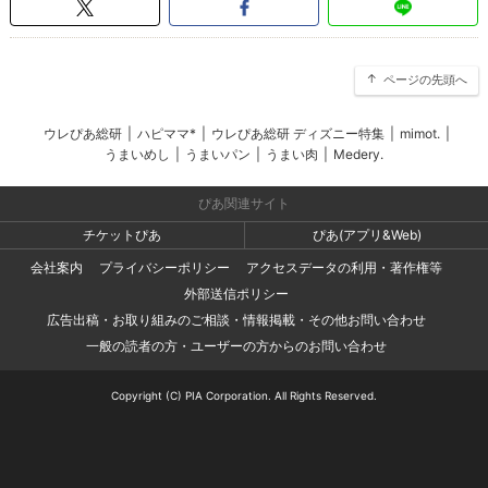
ページの先頭へ
ウレぴあ総研
|
ハピママ*
|
ウレぴあ総研 ディズニー特集
|
mimot.
|
うまいめし
|
うまいパン
|
うまい肉
|
Medery.
ぴあ関連サイト
チケットぴあ
ぴあ(アプリ&Web)
会社案内
プライバシーポリシー
アクセスデータの利用・著作権等
外部送信ポリシー
広告出稿・お取り組みのご相談・情報掲載・その他お問い合わせ
一般の読者の方・ユーザーの方からのお問い合わせ
Copyright (C) PIA Corporation. All Rights Reserved.