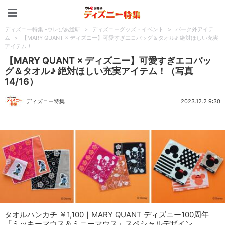
ディズニー特集 -ウレぴあ
ディズニー特集 -ウレぴあ総研
>
ディズニーグッズ・イベント
>
パーク外アイテ
ム
>
【MARY QUANT × ディズニー】可愛すぎエコバッグ＆タオル♪ 絶対ほしい充実
アイテム！
【MARY QUANT × ディズニー】可愛すぎエコバッ
グ＆タオル♪ 絶対ほしい充実アイテム！（写真
14/16）
ディズニー特集
2023.12.2 9:30
タオルハンカチ ￥1,100｜MARY QUANT ディズニー100周年
「ミッキーマウス＆ミニーマウス」スペシャルデザイン