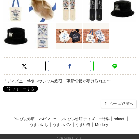
「ディズニー特集 -ウレぴあ総研」更新情報が受け取れます
ページの先頭へ
ウレぴあ総研
|
ハピママ*
|
ウレぴあ総研 ディズニー特集
|
mimot.
|
うまいめし
|
うまいパン
|
うまい肉
|
Medery.
ぴあ関連サイト