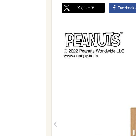
Xでシェア
Faceboo
<