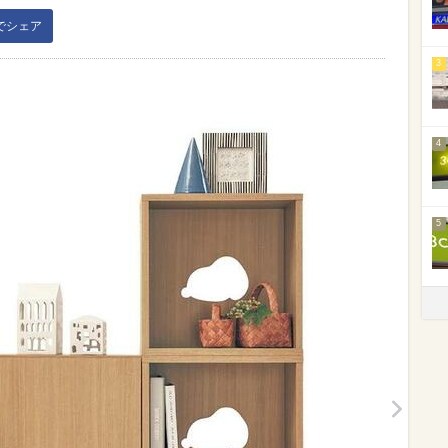
kでシェア
3
4
5