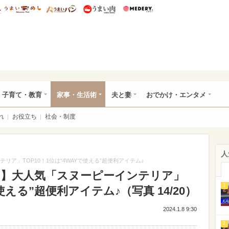
総研 ディズニー特集
mimot.
うまいめし
うまいパン
うまい肉
Medery.
ママ*
子育て・教育
家事・生活術
夫と妻
おでかけ・エンタメ
れ
お役立ち
社会・制度
人
リア」TOP10！1位は“4WAYで使える”超便利アイテム♪
ゾン】大人気「スヌーピーインテリア」
1
で使える”超便利アイテム♪（写真 14/20）
2024.1.8 9:30
2