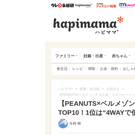
ウレぴあ総研
ハピママ*
ウレぴあ
ハピ
ファミリー
妊娠・出産
赤ちゃん
食生活
レシピ
掃除
お金・節約
おしゃ
>
>
>
ハピママ*
家事・生活術
お役立ち
【PEANUTS×ベルメゾン】大人気「スヌーピーインテ
【PEANUTS×ベルメ
TOP10！1位は“4WAY
今村 梓