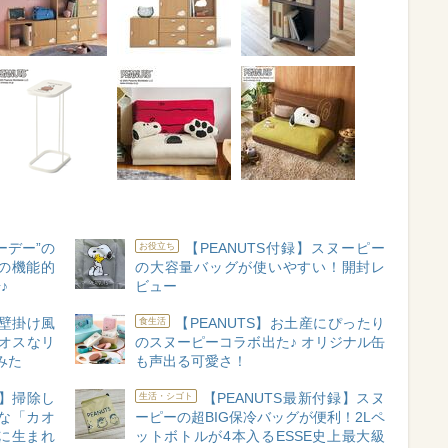
ーデー”の
【PEANUTS付録】スヌーピー
お役立ち
の機能的
の大容量バッグが使いやすい！開封レ
♪
ビュー
壁掛け風
【PEANUTS】お土産にぴったり
食生活
オスなリ
のスヌーピーコラボ出た♪ オリジナル缶
みた
も声出る可愛さ！
】掃除し
【PEANUTS最新付録】スヌ
生活・シゴト
な「カオ
ーピーの超BIG保冷バッグが便利！2Lペ
に生まれ
ットボトルが4本入るESSE史上最大級