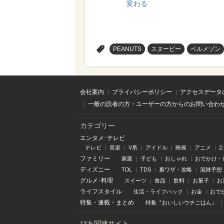
変わる
>
PEANUTS
スヌーピー
ベルメゾン
会社案内
プライバシーポリシー
アクセスデータ
一般の読者の方・ユーザーの方からのお問い合わ
カテゴリー
エンタメ･テレビ
テレビ
音楽
V系
アイドル
映画
アニメ
2
ファミリー
家庭
子ども
おしゃれ
おでかけ・
ディズニー
TDL
TDS
裏ワザ・攻略
混雑予想
グルメ･料理
スイーツ
食品
飲料
お菓子
お
ライフスタイル
生活・ライフハック
お金
おで
特集
・
連載
・
まとめ
特集『おいしいウチごはん』
ぴあ関連サイト