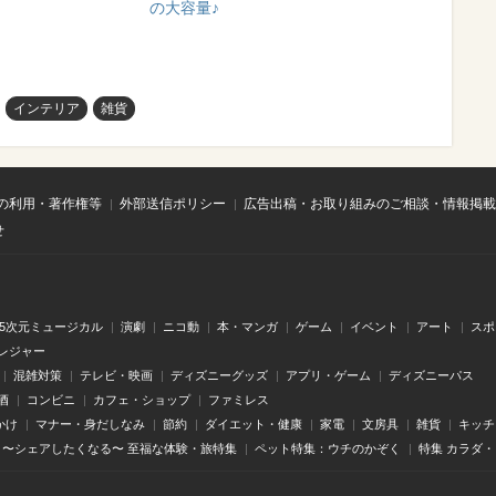
の大容量♪
インテリア
雑貨
の利用・著作権等
外部送信ポリシー
広告出稿・お取り組みのご相談・情報掲載
せ
.5次元ミュージカル
演劇
ニコ動
本・マンガ
ゲーム
イベント
アート
スポ
レジャー
混雑対策
テレビ・映画
ディズニーグッズ
アプリ・ゲーム
ディズニーパス
酒
コンビニ
カフェ・ショップ
ファミレス
かけ
マナー・身だしなみ
節約
ダイエット・健康
家電
文房具
雑貨
キッチ
〜シェアしたくなる〜 至福な体験・旅特集
ペット特集：ウチのかぞく
特集 カラダ