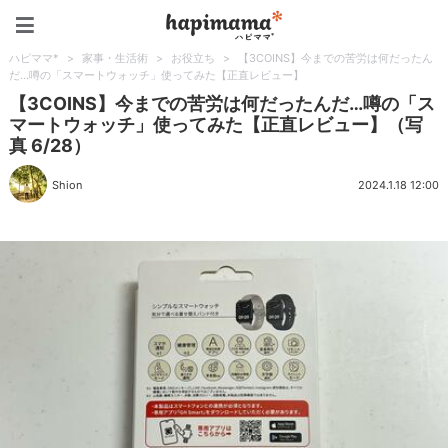
ハピママ*
ハピママ*
>
家事・生活術
>
お役立ち
>
【3COINS】今までの苦労は何だったん
だ…噂の「スマートウォッチ」使ってみた【正直レビュー】
【3COINS】今までの苦労は何だったんだ…噂の「ス
マートウォッチ」使ってみた【正直レビュー】（写
真 6/28）
Shion
2024.1.18 12:00