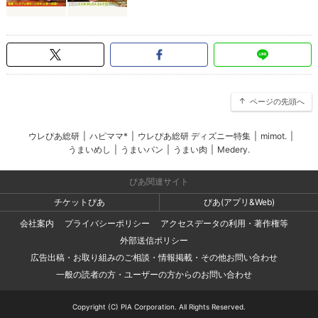
ページの先頭へ
ウレぴあ総研
|
ハピママ*
|
ウレぴあ総研 ディズニー特集
|
mimot.
|
うまいめし
|
うまいパン
|
うまい肉
|
Medery.
ぴあ関連サイト
チケットぴあ
ぴあ(アプリ&Web)
会社案内
プライバシーポリシー
アクセスデータの利用・著作権等
外部送信ポリシー
広告出稿・お取り組みのご相談・情報掲載・その他お問い合わせ
一般の読者の方・ユーザーの方からのお問い合わせ
Copyright (C) PIA Corporation. All Rights Reserved.