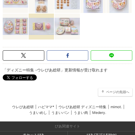
「ディズニー特集 -ウレぴあ総研」更新情報が受け取れます
ページの先頭へ
ウレぴあ総研
|
ハピママ*
|
ウレぴあ総研 ディズニー特集
|
mimot.
|
うまいめし
|
うまいパン
|
うまい肉
|
Medery.
ぴあ関連サイト
チケットぴあ
ぴあ(アプリ&Web)