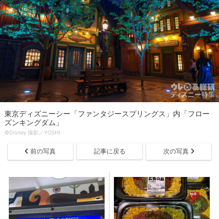
東京ディズニーシー「ファンタジースプリングス」内「フロー
ズンキングダム」
©Disney 撮影／YOSHI
前の写真
記事に戻る
次の写真